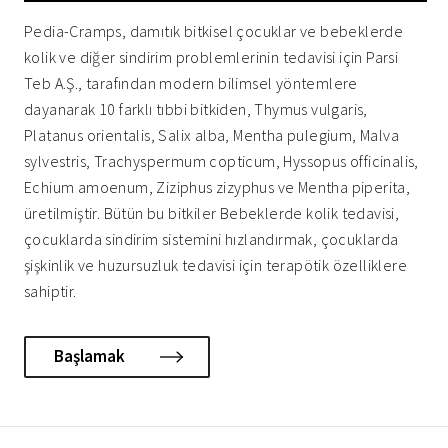
Pedia-Cramps, damıtık bitkisel çocuklar ve bebeklerde
kolik ve diğer sindirim problemlerinin tedavisi için Parsi
Teb A.Ş., tarafından modern bilimsel yöntemlere
dayanarak 10 farklı tıbbi bitkiden, Thymus vulgaris,
Platanus orientalis, Salix alba, Mentha pulegium, Malva
sylvestris, Trachyspermum copticum, Hyssopus officinalis,
Echium amoenum, Ziziphus zizyphus ve Mentha piperita,
üretilmiştir. Bütün bu bitkiler Bebeklerde kolik tedavisi,
çocuklarda sindirim sistemini hızlandırmak, çocuklarda
şişkinlik ve huzursuzluk tedavisi için terapötik özelliklere
sahiptir.
Başlamak