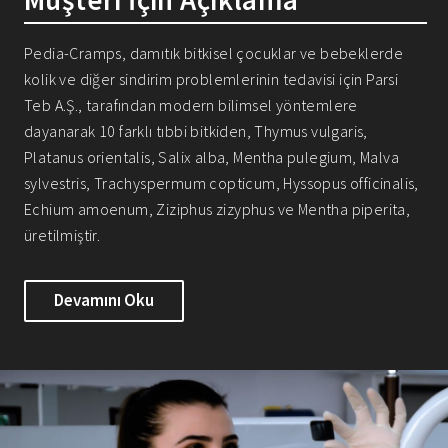
Pedia-Cramps, damıtık bitkisel çocuklar ve bebeklerde
kolik ve diğer sindirim problemlerinin tedavisi için Parsi
Teb A.Ş., tarafından modern bilimsel yöntemlere
dayanarak 10 farklı tıbbi bitkiden, Thymus vulgaris,
Platanus orientalis, Salix alba, Mentha pulegium, Malva
sylvestris, Trachyspermum copticum, Hyssopus officinalis,
Echium amoenum, Ziziphus zizyphus ve Mentha piperita,
üretilmiştir.
Devamını Oku