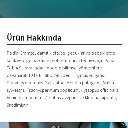
Ürün Hakkında
Pedia-Cramps, damıtık bitkisel çocuklar ve bebeklerde
kolik ve diğer sindirim problemlerinin tedavisi için Parsi
Teb A.Ş., tarafından modern bilimsel yöntemlere
dayanarak 10 farklı tıbbi bitkiden, Thymus vulgaris,
Platanus orientalis, Salix alba, Mentha pulegium, Malva
sylvestris, Trachyspermum copticum, Hyssopus officinalis,
Echium amoenum, Ziziphus zizyphus ve Mentha piperita,
üretilmiştir.