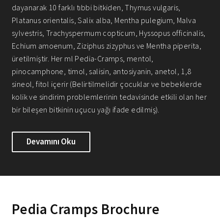
dayanarak 10 farklı tıbbi bitkiden, Thymus vulgaris,
Platanus orientalis, Salix alba, Mentha pulegium, Malva
sylvestris, Trachyspermum copticum, Hyssopus officinalis,
Echium amoenum, Ziziphus zizyphus ve Mentha piperita,
üretilmiştir. Her ml Pedia-Cramps, mentol,
pinocamphone, timol, salisin, antosiyanin, anetol, 1,8
sineol, fitol içerir (Belirtilmelidir çocuklar ve bebeklerde
kolik ve sindirim problemlerinin tedavisinde etkili olan her
bir bileşen bitkinin uçucu yağı ifade edilmiş).
Devamını Oku
Pedia Cramps Brochure