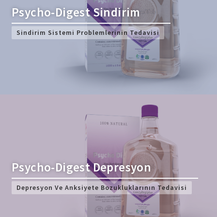
Psycho-Digest Sindirim
Sindirim Sistemi Problemlerinin Tedavisi
Psycho-Digest Depresyon
Depresyon Ve Anksiyete Bozukluklarının Tedavisi