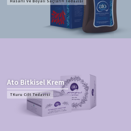
Hasarlı Ve Boyalı Saçlarin Tedavisi
Ato Bitkisel Krem
TKuru Cilt Tedavisi