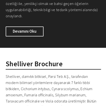
özelliği ile, yenilikçi olmak ve bahsi geçen öğelerin
uygulanabilirliği, teknik bilgi ve tedarik yöntemi alanında)
onaylandı.
Devamını Oku
Shelliver Brochure
Shelliver, damıtık bitkisel, Parsi Teb A.Ş., tarafından
modern bilimsel yöntemlere dayanarak 7 farklı tıbbi
bitkiden, Cichorium intybus, Cynara scolymus, Echium
amoenum, Fumaria officinalis, Silybum marianum,
Taraxacum officinale ve Viola odorata üretilmiştir. Bütün